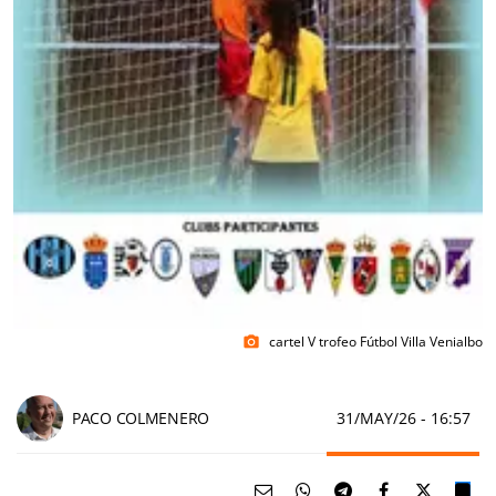
cartel V trofeo Fútbol Villa Venialbo
photo_camera
PACO COLMENERO
31/MAY/26
- 16:57