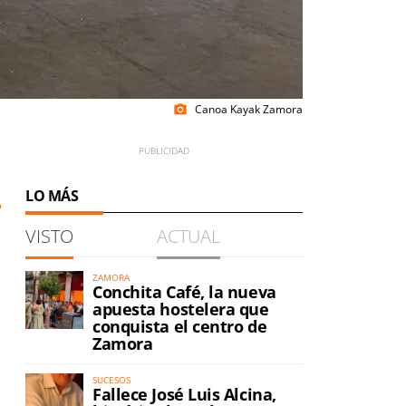
Canoa Kayak Zamora
photo_camera
LO MÁS
VISTO
ACTUAL
ZAMORA
Conchita Café, la nueva
apuesta hostelera que
conquista el centro de
Zamora
SUCESOS
Fallece José Luis Alcina,