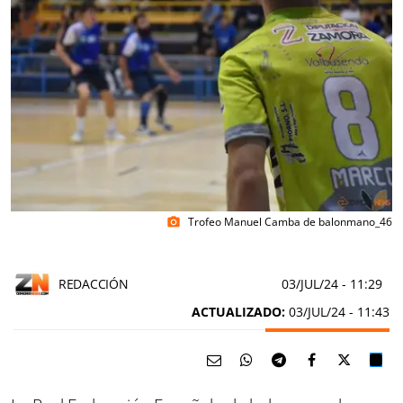
Trofeo Manuel Camba de balonmano_46
photo_camera
REDACCIÓN
03/JUL/24
- 11:29
ACTUALIZADO:
03/JUL/24 - 11:43