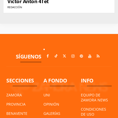
Víctor Antón 4Tet
REDACCIÓN
SÍGUENOS
SECCIONES
A FONDO
INFO
ZAMORA
UNI
EQUIPO DE
ZAMORA NEWS
PROVINCIA
OPINIÓN
CONDICIONES
BENAVENTE
GALERÍAS
DE USO