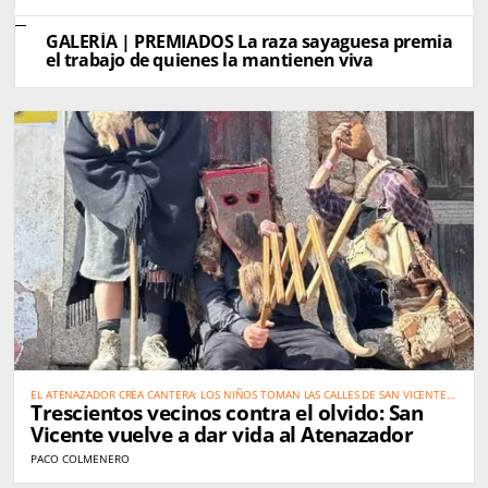
GALERÍA | PREMIADOS La raza sayaguesa premia
el trabajo de quienes la mantienen viva
EL ATENAZADOR CREA CANTERA: LOS NIÑOS TOMAN LAS CALLES DE SAN VICENTE
Trescientos vecinos contra el olvido: San
PARA SALVAR UNA TRADICIÓN
Vicente vuelve a dar vida al Atenazador
PACO COLMENERO