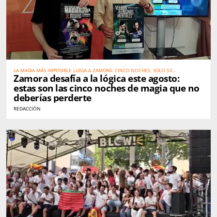
LA MAGIA MÁS IMPOSIBLE LLEGA A ZAMORA: CINCO NOCHES, SOLO 50
Zamora desafía a la lógica este agosto:
ESPECTADORES Y ARTISTAS DE TALLA MUNDIAL
estas son las cinco noches de magia que no
deberías perderte
REDACCIÓN