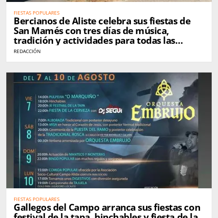
FIESTAS POPULARES
Bercianos de Aliste celebra sus fiestas de
San Mamés con tres días de música,
tradición y actividades para todas las
edades
REDACCIÓN
FIESTAS POPULARES
Gallegos del Campo arranca sus fiestas con
festival de la tapa, hinchables y fiesta de la