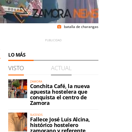
batalla de charangas
photo_camera
2
LO MÁS
VISTO
ACTUAL
ZAMORA
Conchita Café, la nueva
apuesta hostelera que
conquista el centro de
Zamora
SUCESOS
Fallece José Luis Alcina,
histórico hostelero
zamorano y referente