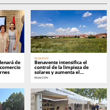
BENAVENTE
llenará de
Benavente intensifica el
 comercio
control de la limpieza de
ernes
solares y aumenta el
cumplimiento de los
REDACCIÓN
propietarios