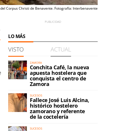
 del Corpus Christi de Benavente. Fotografía: Interbenavente
6
LO MÁS
VISTO
ACTUAL
ZAMORA
Conchita Café, la nueva
e
apuesta hostelera que
conquista el centro de
Zamora
SUCESOS
Fallece José Luis Alcina,
histórico hostelero
zamorano y referente
de la coctelería
SUCESOS