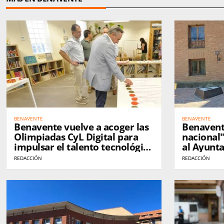
BENAVENTE
BENAVENTE
Benavente vuelve a acoger las
Benavente
Olimpiadas CyL Digital para
nacional
impulsar el talento tecnológico
al Ayunt
entre los más jóvenes
los probl
REDACCIÓN
REDACCIÓN