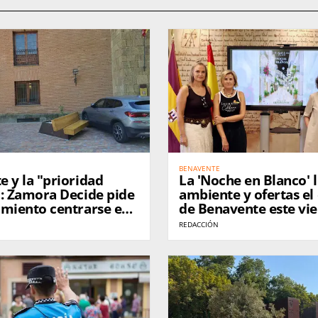
BENAVENTE
 y la "prioridad
La 'Noche en Blanco' 
": Zamora Decide pide
ambiente y ofertas el
amiento centrarse en
de Benavente este vi
emas de la ciudad
REDACCIÓN