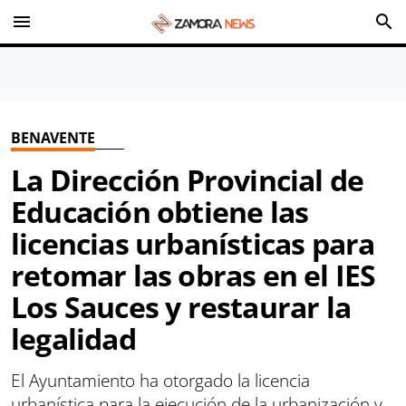
menu
search
BENAVENTE
La Dirección Provincial de
Educación obtiene las
licencias urbanísticas para
retomar las obras en el IES
Los Sauces y restaurar la
legalidad
El Ayuntamiento ha otorgado la licencia
urbanística para la ejecución de la urbanización y