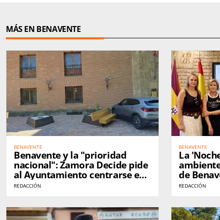
MÁS EN BENAVENTE
BENAVENTE
BENAVENTE
Benavente y la "prioridad
La 'Noche
nacional": Zamora Decide pide
ambiente 
al Ayuntamiento centrarse en
de Benav
los problemas de la ciudad
REDACCIÓN
REDACCIÓN