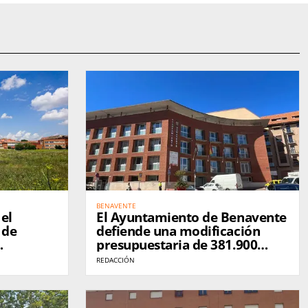
BENAVENTE
el
El Ayuntamiento de Benavente
 de
defiende una modificación
presupuestaria de 381.900
euros para reforzar servicios
REDACCIÓN
municipales