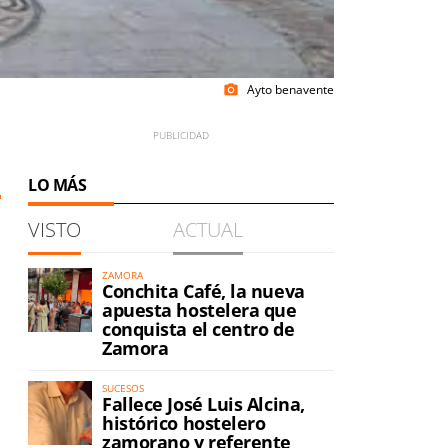
Ayto benavente
photo_camera
LO MÁS
VISTO
ACTUAL
ZAMORA
Conchita Café, la nueva
apuesta hostelera que
conquista el centro de
Zamora
,
SUCESOS
Fallece José Luis Alcina,
histórico hostelero
zamorano y referente