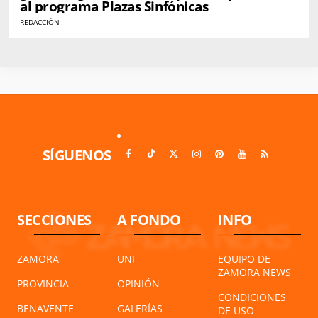
al programa Plazas Sinfónicas
REDACCIÓN
SÍGUENOS
SECCIONES
A FONDO
INFO
ZAMORA
UNI
EQUIPO DE
ZAMORA NEWS
PROVINCIA
OPINIÓN
CONDICIONES
BENAVENTE
GALERÍAS
DE USO