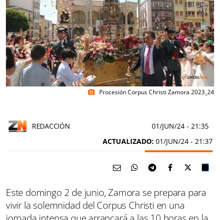
Procesión Corpus Christi Zamora 2023_24
photo_camera
REDACCIÓN
01/JUN/24
- 21:35
ACTUALIZADO:
01/JUN/24 - 21:37
Este domingo 2 de junio, Zamora se prepara para
vivir la solemnidad del Corpus Christi en una
jornada intensa que arrancará a las 10 horas en la