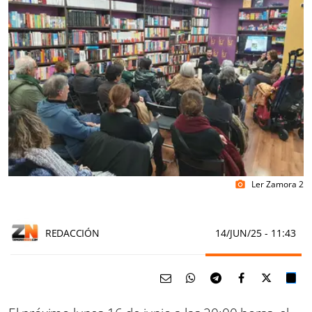
Ler Zamora 2
photo_camera
REDACCIÓN
14/JUN/25
- 11:43