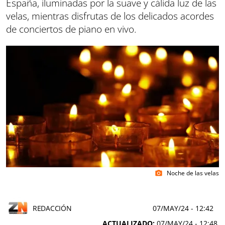
España, iluminadas por la suave y cálida luz de las
velas, mientras disfrutas de los delicados acordes
de conciertos de piano en vivo.
Noche de las velas
photo_camera
REDACCIÓN
07/MAY/24
- 12:42
ACTUALIZADO:
07/MAY/24 - 12:48