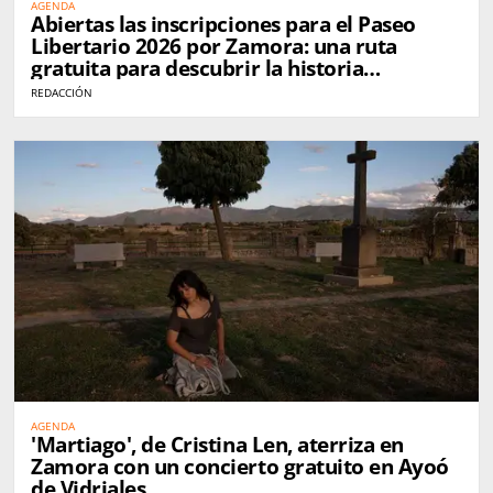
AGENDA
Abiertas las inscripciones para el Paseo
Libertario 2026 por Zamora: una ruta
gratuita para descubrir la historia
anarquista de la ciudad
REDACCIÓN
AGENDA
'Martiago', de Cristina Len, aterriza en
Zamora con un concierto gratuito en Ayoó
de Vidriales