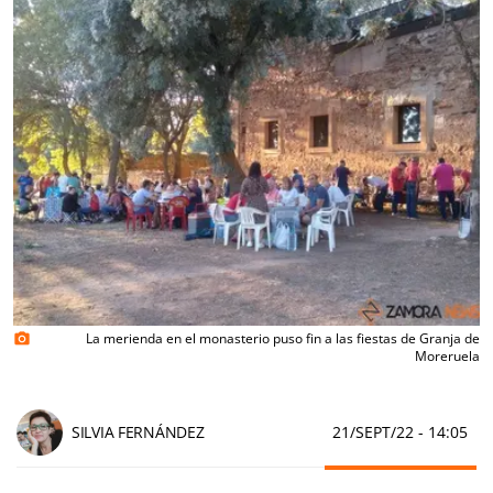
La merienda en el monasterio puso fin a las fiestas de Granja de
photo_camera
Moreruela
SILVIA FERNÁNDEZ
21/SEPT/22
- 14:05