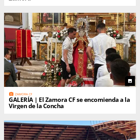
photo
photo_camera
ZAMORA CF
GALERÍA | El Zamora CF se encomienda a la
Virgen de la Concha