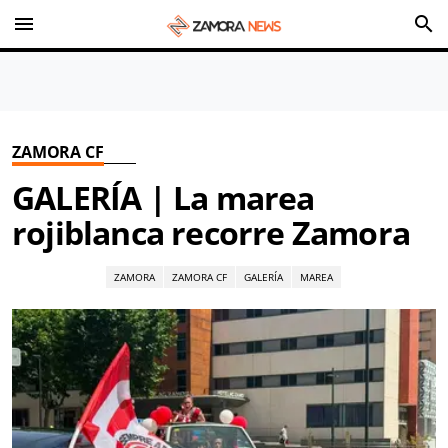
menu
search
ZAMORA CF
GALERÍA | La marea
rojiblanca recorre Zamora
ZAMORA
ZAMORA CF
GALERÍA
MAREA