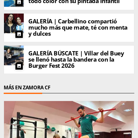
todo color con su pintada infantil
photo
GALERÍA | Carbellino compartió
mucho más que mate, té con menta
y dulces
photo
GALERÍA BÚSCATE | Villar del Buey
se llenó hasta la bandera con la
Burger Fest 2026
photo
MÁS EN ZAMORA CF