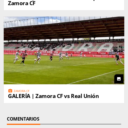
Zamora CF
photo
photo_camera
ZAMORA CF
GALERÍA | Zamora CF vs Real Unión
COMENTARIOS