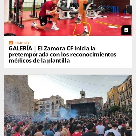
photo
photo_camera
ZAMORA CF
GALERÍA | El Zamora CF inicia la
pretemporada con los reconocimientos
médicos de la plantilla