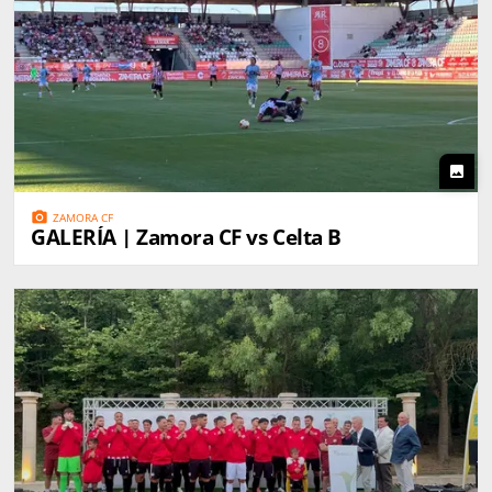
photo
photo_camera
ZAMORA CF
GALERÍA | Zamora CF vs Celta B