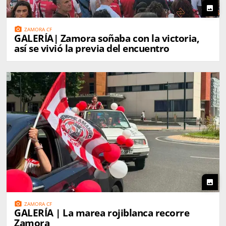
photo
photo_camera
ZAMORA CF
GALERÍA| Zamora soñaba con la victoria,
así se vivió la previa del encuentro
photo
photo_camera
ZAMORA CF
GALERÍA | La marea rojiblanca recorre
Zamora