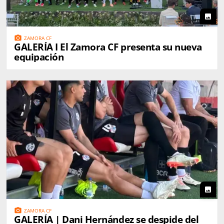
photo
photo_camera
ZAMORA CF
GALERÍA I El Zamora CF presenta su nueva
equipación
photo
photo_camera
ZAMORA CF
GALERÍA | Dani Hernández se despide del