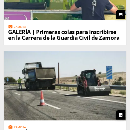
photo
photo_camera
ZAMORA
GALERÍA | Primeras colas para inscribirse
en la Carrera de la Guardia Civil de Zamora
photo
photo_camera
ZAMORA