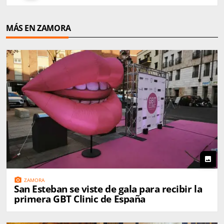
MÁS EN ZAMORA
photo
photo_camera
ZAMORA
San Esteban se viste de gala para recibir la
primera GBT Clinic de España