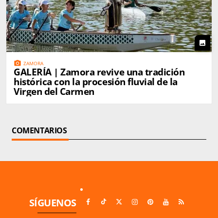
photo
photo_camera
ZAMORA
GALERÍA | Zamora revive una tradición
histórica con la procesión fluvial de la
Virgen del Carmen
COMENTARIOS
SÍGUENOS