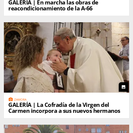
GALERÍA | En marcha las obras de
reacondicionamiento de la A-66
photo
photo_camera
ZAMORA
GALERÍA | La Cofradía de la Virgen del
Carmen incorpora a sus nuevos hermanos