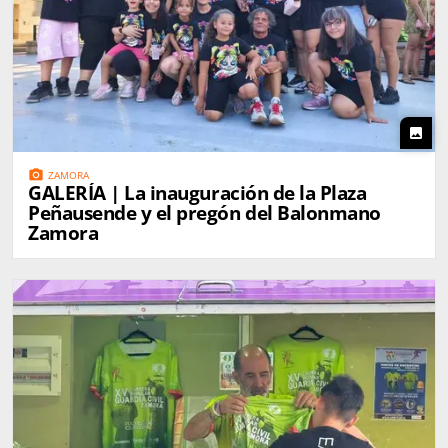
photo
photo_camera
ZAMORA
GALERÍA | La inauguración de la Plaza
Peñausende y el pregón del Balonmano
Zamora