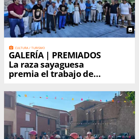
photo
photo_camera
CULTURA / TURISMO
GALERÍA | PREMIADOS
La raza sayaguesa
premia el trabajo de
quienes la mantienen
viva