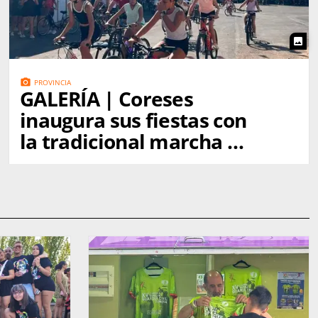
photo
photo_camera
PROVINCIA
GALERÍA | Coreses
inaugura sus fiestas con
la tradicional marcha a
Gallegos