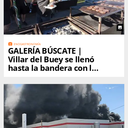
photo
photo_camera
ENOGASTRONOMÍA
GALERÍA BÚSCATE |
Villar del Buey se llenó
hasta la bandera con la
Burger Fest 2026