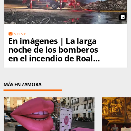
photo
photo_camera
SUCESOS
En imágenes | La larga
noche de los bomberos
en el incendio de Roales
del Pan
MÁS EN ZAMORA