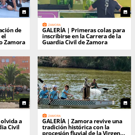
photo
photo
photo_camera
ZAMORA
GALERÍA | Primeras colas para
 el
inscribirse en la Carrera de la
no Zamora
Guardia Civil de Zamora
photo
photo
photo_camera
ZAMORA
olvida a
GALERÍA | Zamora revive una
ia Civil
tradición histórica con la
procesión fluvial de la Virgen