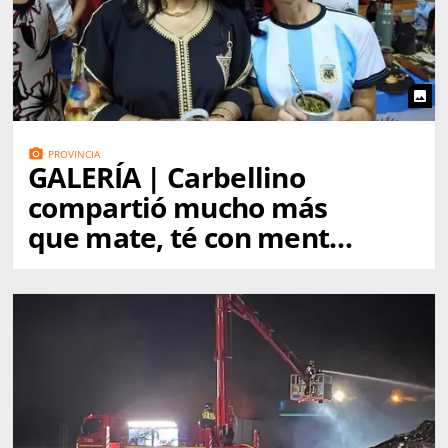
photo
photo_camera
PROVINCIA
GALERÍA | Carbellino
compartió mucho más
que mate, té con menta
y dulces