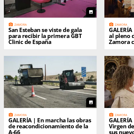
photo
photo_camera
photo_camera
ZAMORA
ZAMORA
San Esteban se viste de gala
GALERÍA | La tensión reg
para recibir la primera GBT
al pleno
Clinic de España
Zamora c
reivindic
Municipa
photo
photo_camera
photo_camera
ZAMORA
ZAMORA
GALERÍA | En marcha las obras
GALERÍA |
de reacondicionamiento de la
Virgen d
A-66
sus nuev