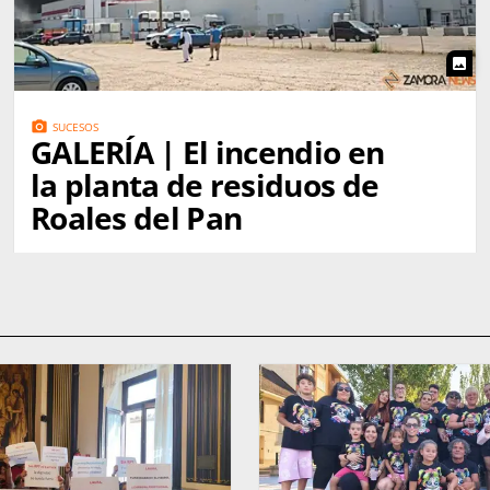
photo
photo_camera
SUCESOS
GALERÍA | El incendio en
la planta de residuos de
Roales del Pan