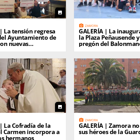
photo
photo_camera
ZAMORA
resa
GALERÍA | La inauguración de
 del Ayuntamiento de
la Plaza Peñausende y
on nuevas
pregón del Balonma
aciones de la Policía
l
photo
photo_camera
ZAMORA
 La Cofradía de la
GALERÍA | Zamora no 
el Carmen incorpora a
sus héroes de la Guard
os hermanos