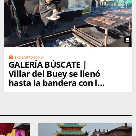
photo
photo_camera
ENOGASTRONOMÍA
GALERÍA BÚSCATE |
Villar del Buey se llenó
hasta la bandera con la
Burger Fest 2026