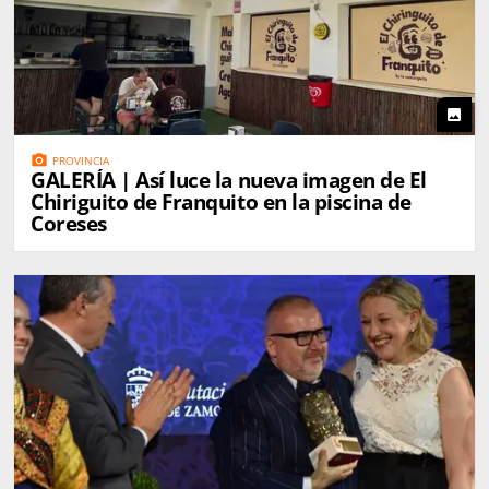
photo
photo_camera
PROVINCIA
GALERÍA | Así luce la nueva imagen de El
Chiriguito de Franquito en la piscina de
Coreses