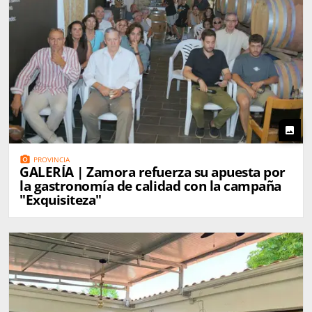
photo
photo_camera
PROVINCIA
GALERÍA | Zamora refuerza su apuesta por
la gastronomía de calidad con la campaña
"Exquisiteza"