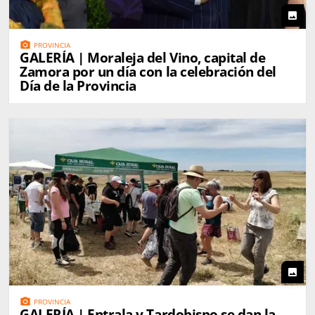
photo
photo_camera
PROVINCIA
GALERÍA | Moraleja del Vino, capital de
Zamora por un día con la celebración del
Día de la Provincia
photo
photo_camera
PROVINCIA
GALERÍA | Entrala y Tardobispo se dan la