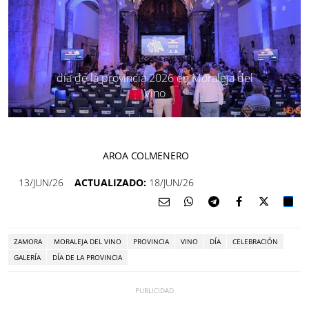
día de la provincia 2026 en Moraleja del
Vino
AROA COLMENERO
13/JUN/26
ACTUALIZADO:
18/JUN/26
ZAMORA
MORALEJA DEL VINO
PROVINCIA
VINO
DÍA
CELEBRACIÓN
GALERÍA
DÍA DE LA PROVINCIA