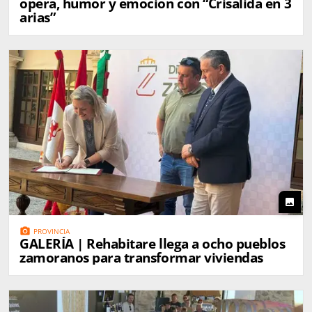
ópera, humor y emoción con “Crisálida en 3
arias”
photo
photo_camera
PROVINCIA
GALERÍA | Rehabitare llega a ocho pueblos
zamoranos para transformar viviendas