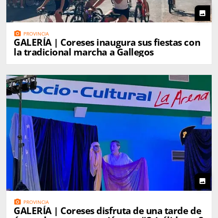
photo
photo_camera
PROVINCIA
GALERÍA | Coreses inaugura sus fiestas con
la tradicional marcha a Gallegos
photo
photo_camera
PROVINCIA
GALERÍA | Coreses disfruta de una tarde de