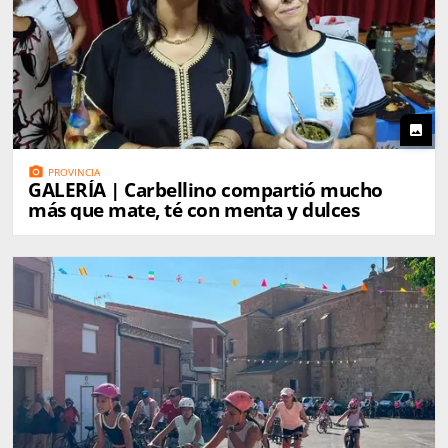
photo
photo_camera
PROVINCIA
GALERÍA | Carbellino compartió mucho
más que mate, té con menta y dulces