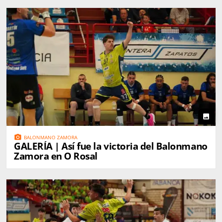
photo
photo_camera
BALONMANO ZAMORA
GALERÍA | Así fue la victoria del Balonmano
Zamora en O Rosal