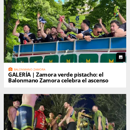
photo
photo_camera
BALONMANO ZAMORA
GALERÍA | Zamora verde pistacho: el
Balonmano Zamora celebra el ascenso