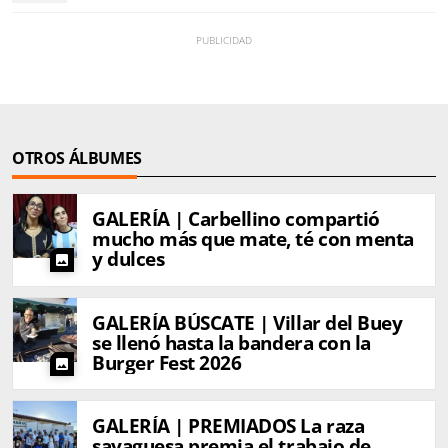
OTROS ÁLBUMES
GALERÍA | Carbellino compartió
mucho más que mate, té con menta
y dulces
photo
GALERÍA BÚSCATE | Villar del Buey
se llenó hasta la bandera con la
Burger Fest 2026
photo
GALERÍA | PREMIADOS La raza
sayaguesa premia el trabajo de