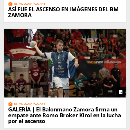
photo_camera
BALONMANO ZAMORA
ASÍ FUE EL ASCENSO EN IMÁGENES DEL BM
ZAMORA
photo
photo_camera
BALONMANO ZAMORA
GALERÍA | El Balonmano Zamora firma un
empate ante Romo Broker Kirol en la lucha
por el ascenso