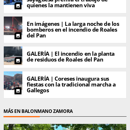
quienes la mantienen viva
photo
En imágenes | La larga noche de los
bomberos en el incendio de Roales
del Pan
photo
GALERÍA | El incendio en la planta
de residuos de Roales del Pan
photo
GALERÍA | Coreses inaugura sus
fiestas con la tradicional marcha a
Gallegos
photo
MÁS EN BALONMANO ZAMORA