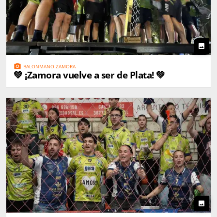
photo
photo_camera
BALONMANO ZAMORA
💚 ¡Zamora vuelve a ser de Plata! 💚
photo