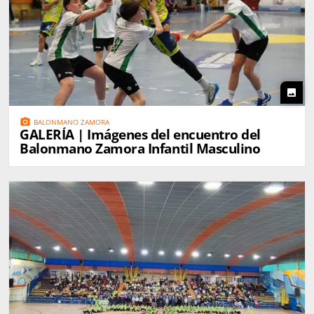
photo
photo_camera
BALONMANO ZAMORA
GALERÍA | Imágenes del encuentro del
Balonmano Zamora Infantil Masculino