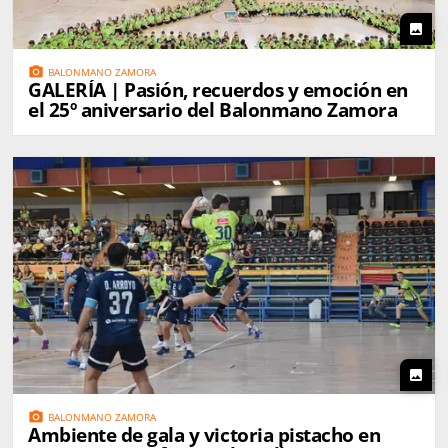
photo
photo_camera
BALONMANO ZAMORA
GALERÍA | Pasión, recuerdos y emoción en
el 25º aniversario del Balonmano Zamora
photo
photo_camera
BALONMANO ZAMORA
Ambiente de gala y victoria pistacho en