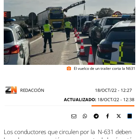
El vuelco de un trailer corta la N631
photo_camera
REDACCIÓN
18/OCT/22
- 12:27
ACTUALIZADO:
18/OCT/22 - 12:38
Los conductores que circulen por la N-631 deben