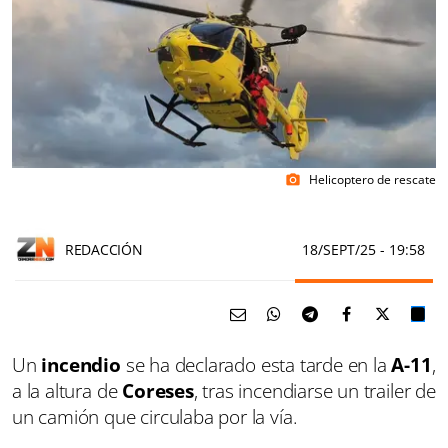
Helicoptero de rescate
photo_camera
REDACCIÓN
18/SEPT/25
- 19:58
Un
incendio
se ha declarado esta tarde en la
A-11
,
a la altura de
Coreses
, tras incendiarse un trailer de
un camión que circulaba por la vía.