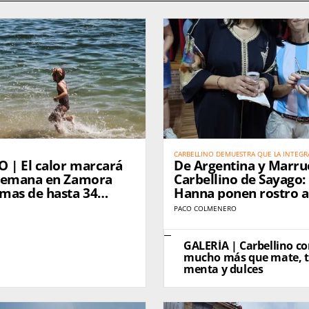
CARBELLINO DEMUESTRA QUE LA INTEGR
O | El calor marcará
De Argentina y Marru
EXPLICA: SE VIVE. كاربيّينو تُثبت أن الاندماج الحقيقي لا يحتاج إلى
شرح… بل يُعاش
e semana en Zamora
Carbellino de Sayago:
mas de hasta 34
Hanna ponen rostro a
mujer rural. من الأرجنتين والمغرب
PACO COLMENERO
يّينو دي ساياغو: باولا وهناء
رة المرأة القروية الجديدة
GALERÍA | Carbellino c
mucho más que mate, t
menta y dulces