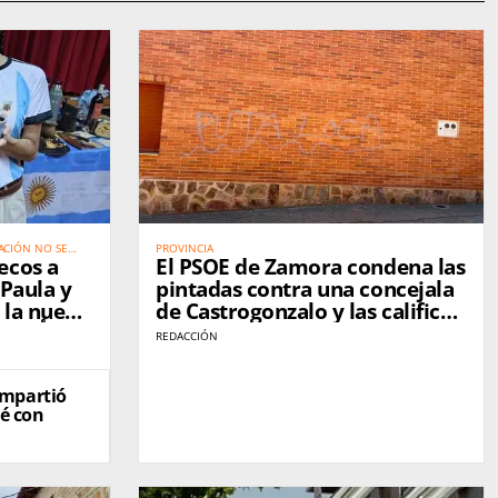
ACIÓN NO SE
PROVINCIA
ecos a
El PSOE de Zamora condena las
 Paula y
pintadas contra una concejala
 la nueva
de Castrogonzalo y las califica
de "ataque a la democracia"
REDACCIÓN
إلى كارب
تجسّدان صو
ompartió
é con