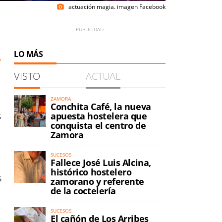
actuación magia. imagen Facebook
photo_camera
LO MÁS
VISTO
ACTUAL
ZAMORA
Conchita Café, la nueva
s
apuesta hostelera que
conquista el centro de
Zamora
SUCESOS
Fallece José Luis Alcina,
histórico hostelero
s
zamorano y referente
de la coctelería
SUCESOS
El cañón de Los Arribes