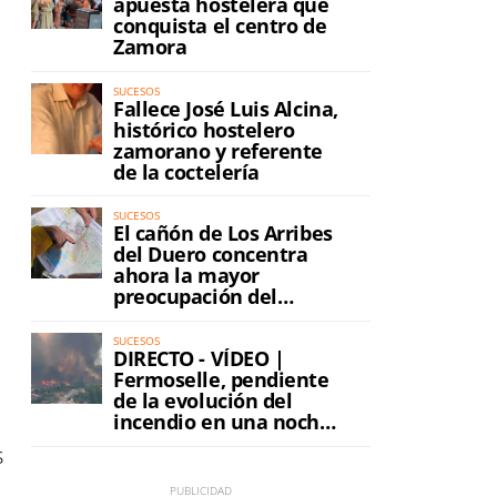
apuesta hostelera que
conquista el centro de
Zamora
SUCESOS
Fallece José Luis Alcina,
histórico hostelero
zamorano y referente
de la coctelería
SUCESOS
El cañón de Los Arribes
del Duero concentra
ahora la mayor
preocupación del
incendio
SUCESOS
DIRECTO - VÍDEO |
Fermoselle, pendiente
de la evolución del
incendio en una noche
de máxima tensión
s