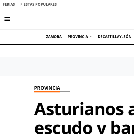
FERIAS
FIESTAS POPULARES
menu
ZAMORA
PROVINCIA
DECASTILLAYLEÓN
PROVINCIA
Asturianos 
escudo y b