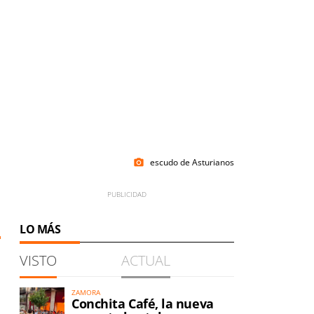
escudo de Asturianos
photo_camera
LO MÁS
VISTO
ACTUAL
ZAMORA
Conchita Café, la nueva