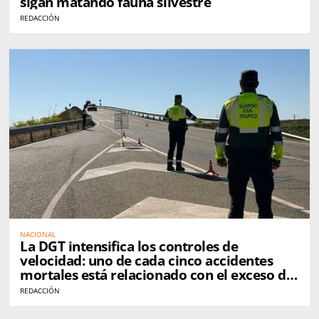
sigan matando fauna silvestre
REDACCIÓN
NACIONAL
La DGT intensifica los controles de
velocidad: uno de cada cinco accidentes
mortales está relacionado con el exceso de
velocidad
REDACCIÓN