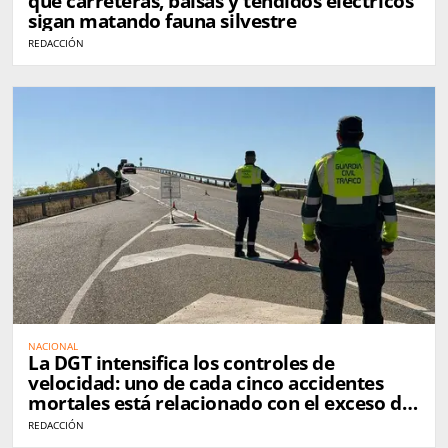
que carreteras, balsas y tendidos eléctricos
sigan matando fauna silvestre
REDACCIÓN
NACIONAL
La DGT intensifica los controles de
velocidad: uno de cada cinco accidentes
mortales está relacionado con el exceso de
velocidad
REDACCIÓN