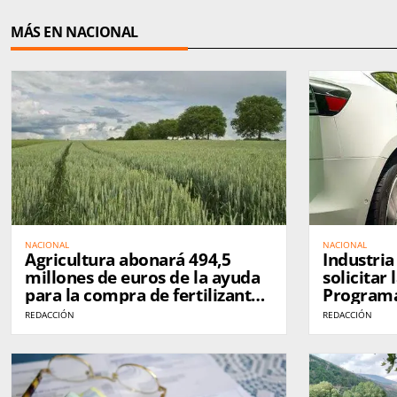
MÁS EN NACIONAL
NACIONAL
NACIONAL
Agricultura abonará 494,5
Industria
millones de euros de la ayuda
solicitar 
para la compra de fertilizantes
Programa
a más de 249.000 agricultores
compra de
REDACCIÓN
REDACCIÓN