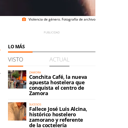
Violencia de género. Fotografía de archivo
photo_camera
LO MÁS
VISTO
ACTUAL
y
ZAMORA
Conchita Café, la nueva
apuesta hostelera que
conquista el centro de
Zamora
SUCESOS
Fallece José Luis Alcina,
histórico hostelero
zamorano y referente
de la coctelería