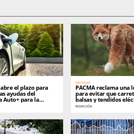
NACIONAL
 abre el plazo para
PACMA reclama una le
las ayudas del
para evitar que carret
 Auto+ para la
balsas y tendidos eléc
 vehículos eléctricos
sigan matando fauna s
REDACCIÓN