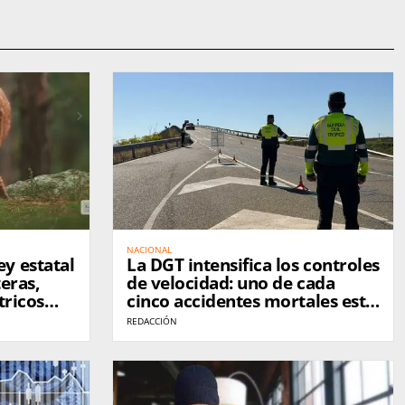
NACIONAL
y estatal
La DGT intensifica los controles
eras,
de velocidad: uno de cada
tricos
cinco accidentes mortales está
ilvestre
relacionado con el exceso de
REDACCIÓN
velocidad