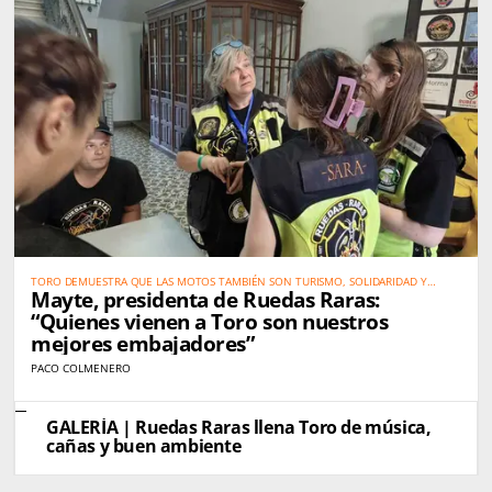
TORO DEMUESTRA QUE LAS MOTOS TAMBIÉN SON TURISMO, SOLIDARIDAD Y
Mayte, presidenta de Ruedas Raras:
PROMOCIÓN DEL TERRITORIO
“Quienes vienen a Toro son nuestros
mejores embajadores”
PACO COLMENERO
GALERÍA | Ruedas Raras llena Toro de música,
cañas y buen ambiente