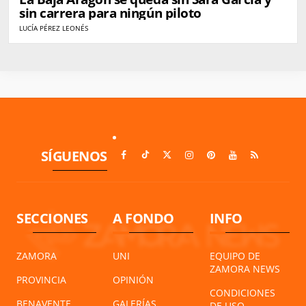
sin carrera para ningún piloto
LUCÍA PÉREZ LEONÉS
SÍGUENOS
SECCIONES
A FONDO
INFO
ZAMORA
UNI
EQUIPO DE
ZAMORA NEWS
PROVINCIA
OPINIÓN
CONDICIONES
BENAVENTE
GALERÍAS
DE USO