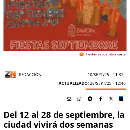
fiestas septiembre cartel
photo_camera
REDACCIÓN
10/SEPT/25
- 11:37
ACTUALIZADO:
28/SEPT/25 - 12:40
Del 12 al 28 de septiembre, la
ciudad vivirá dos semanas