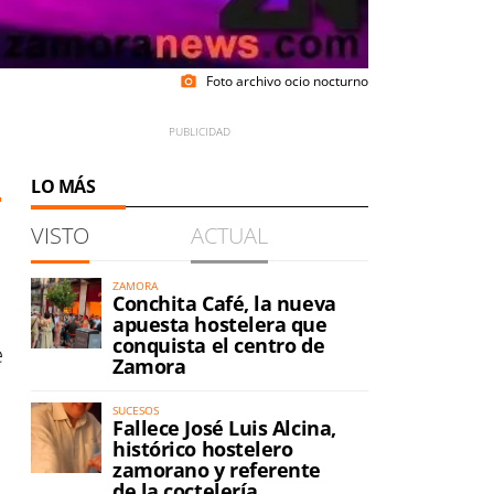
Foto archivo ocio nocturno
photo_camera
LO MÁS
VISTO
ACTUAL
ZAMORA
Conchita Café, la nueva
apuesta hostelera que
conquista el centro de
e
Zamora
SUCESOS
Fallece José Luis Alcina,
histórico hostelero
zamorano y referente
de la coctelería