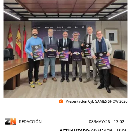
Presentación CyL GAMES SHOW 2026
photo_camera
REDACCIÓN
08/MAY/26
- 13:02
ACTUALIZADO:
08/MAY/26 - 13:06