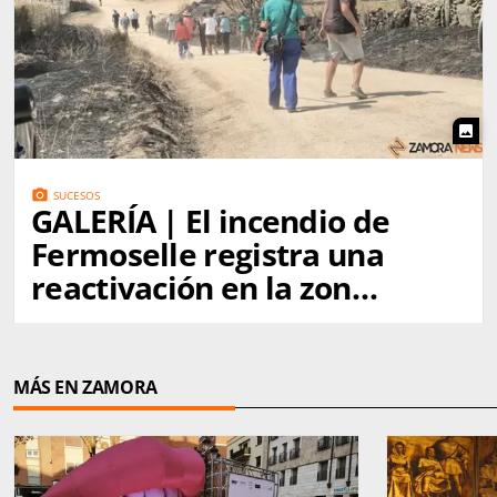
photo
photo_camera
SUCESOS
GALERÍA | El incendio de
Fermoselle registra una
reactivación en la zona
de Mámoles impulsada
por el fuerte viento
MÁS EN ZAMORA