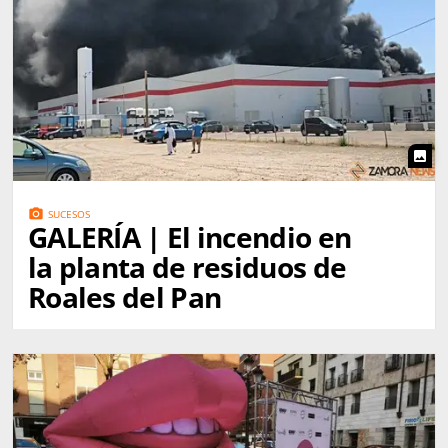
photo
photo_camera
SUCESOS
GALERÍA | El incendio en
la planta de residuos de
Roales del Pan