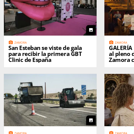
photo
photo_camera
photo_camera
ZAMORA
ZAMORA
San Esteban se viste de gala
GALERÍA | La tensión reg
para recibir la primera GBT
al pleno
Clinic de España
Zamora c
reivindic
Municipa
photo
photo_camera
photo_camera
ZAMORA
ZAMORA