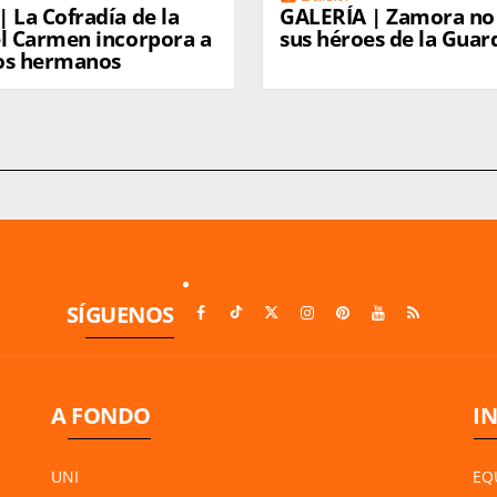
 La Cofradía de la
GALERÍA | Zamora no 
el Carmen incorpora a
sus héroes de la Guard
os hermanos
SÍGUENOS
A FONDO
I
UNI
EQ