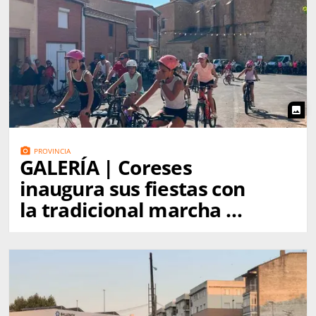
photo
photo_camera
PROVINCIA
GALERÍA | Coreses
inaugura sus fiestas con
la tradicional marcha a
Gallegos