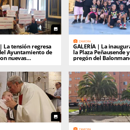
photo
photo_camera
ZAMORA
resa
GALERÍA | La inauguración de
 del Ayuntamiento de
la Plaza Peñausende y
on nuevas
pregón del Balonma
aciones de la Policía
l
photo
photo_camera
ZAMORA