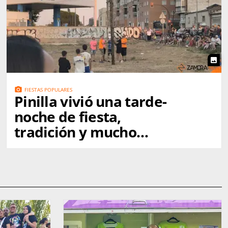
photo
photo_camera
FIESTAS POPULARES
Pinilla vivió una tarde-
noche de fiesta,
tradición y mucho
ambiente