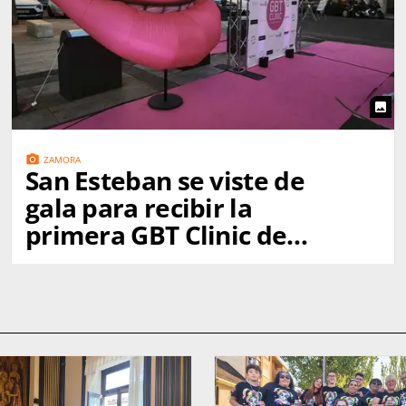
photo
photo_camera
ZAMORA
San Esteban se viste de
gala para recibir la
primera GBT Clinic de
España