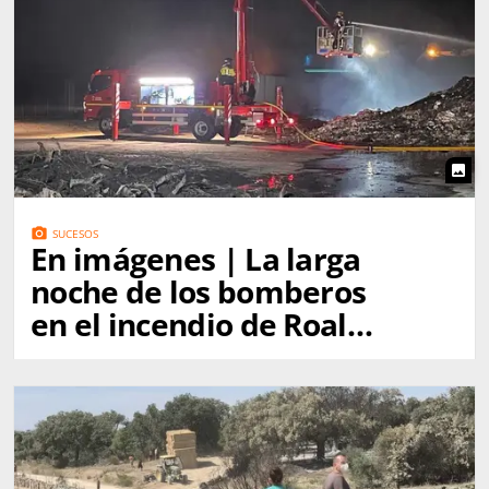
photo
photo_camera
SUCESOS
En imágenes | La larga
noche de los bomberos
en el incendio de Roales
del Pan