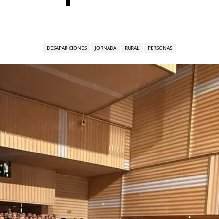
DESAPARICIONES
JORNADA
RURAL
PERSONAS