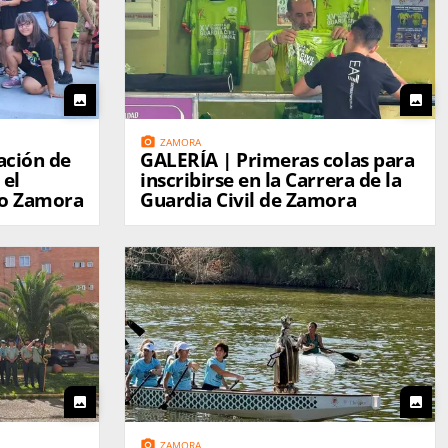
photo
photo
photo_camera
ZAMORA
GALERÍA | Primeras colas para
 el
inscribirse en la Carrera de la
no Zamora
Guardia Civil de Zamora
photo
photo
photo_camera
ZAMORA