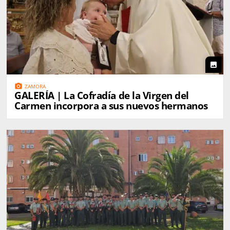
photo
photo_camera
ZAMORA
GALERÍA | La Cofradía de la Virgen del
Carmen incorpora a sus nuevos hermanos