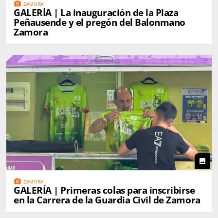
photo_camera
ZAMORA
GALERÍA | La inauguración de la Plaza
Peñausende y el pregón del Balonmano
Zamora
photo
photo_camera
ZAMORA
GALERÍA | Primeras colas para inscribirse
en la Carrera de la Guardia Civil de Zamora