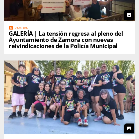
photo
photo_camera
ZAMORA
GALERÍA | La tensión regresa al pleno del
Ayuntamiento de Zamora con nuevas
reivindicaciones de la Policía Municipal
photo