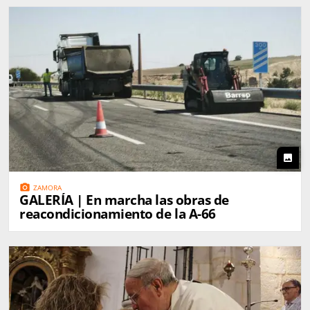
photo
photo_camera
ZAMORA
GALERÍA | En marcha las obras de
reacondicionamiento de la A-66