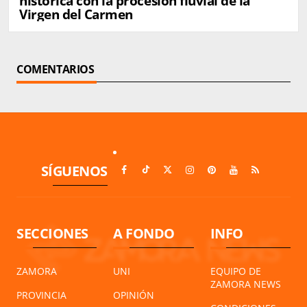
histórica con la procesión fluvial de la
Virgen del Carmen
COMENTARIOS
SÍGUENOS
SECCIONES
A FONDO
INFO
ZAMORA
UNI
EQUIPO DE
ZAMORA NEWS
PROVINCIA
OPINIÓN