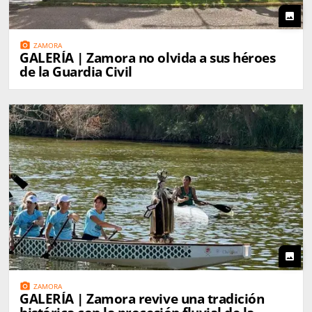
photo
photo_camera
ZAMORA
GALERÍA | Zamora no olvida a sus héroes
de la Guardia Civil
photo
photo_camera
ZAMORA
GALERÍA | Zamora revive una tradición