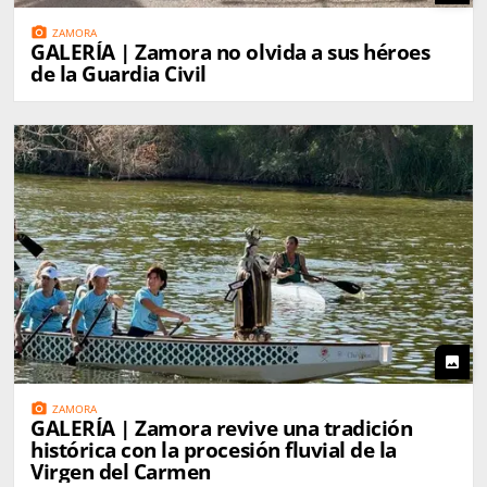
photo_camera
ZAMORA
GALERÍA | Zamora no olvida a sus héroes
de la Guardia Civil
photo
photo_camera
ZAMORA
GALERÍA | Zamora revive una tradición
histórica con la procesión fluvial de la
Virgen del Carmen