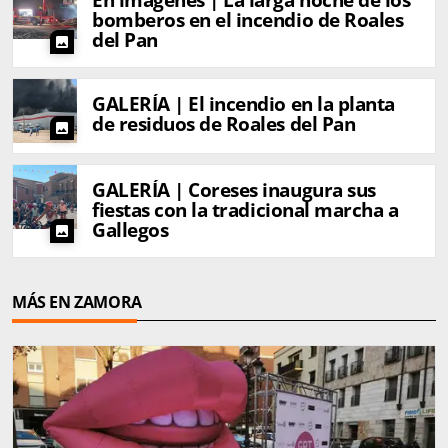
En imágenes | La larga noche de los
bomberos en el incendio de Roales
del Pan
photo
GALERÍA | El incendio en la planta
de residuos de Roales del Pan
photo
GALERÍA | Coreses inaugura sus
fiestas con la tradicional marcha a
Gallegos
photo
MÁS EN ZAMORA