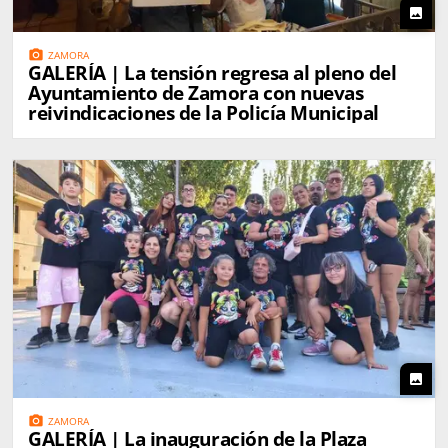
photo
photo_camera
ZAMORA
GALERÍA | La tensión regresa al pleno del
Ayuntamiento de Zamora con nuevas
reivindicaciones de la Policía Municipal
photo
photo_camera
ZAMORA
GALERÍA | La inauguración de la Plaza