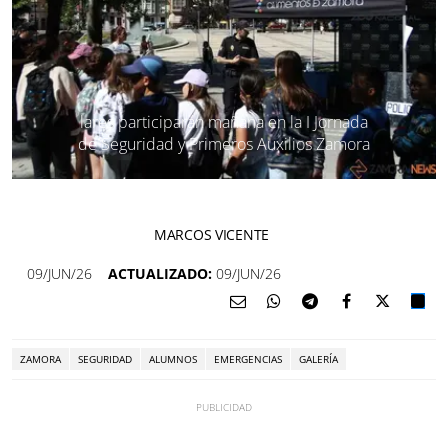
lares participarán mañana en la I Jornada
de Seguridad y Primeros Auxilios Zamora
MARCOS VICENTE
09/JUN/26
ACTUALIZADO:
09/JUN/26
ZAMORA
SEGURIDAD
ALUMNOS
EMERGENCIAS
GALERÍA