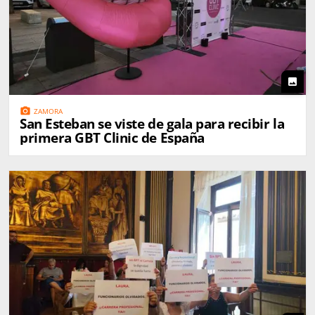
photo
photo_camera
ZAMORA
San Esteban se viste de gala para recibir la
primera GBT Clinic de España