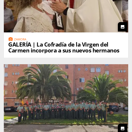
photo
photo_camera
ZAMORA
GALERÍA | La Cofradía de la Virgen del
Carmen incorpora a sus nuevos hermanos
photo