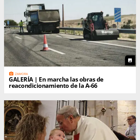
photo
photo_camera
ZAMORA
GALERÍA | En marcha las obras de
reacondicionamiento de la A-66