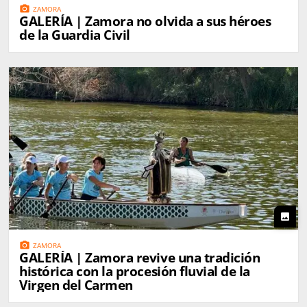
photo_camera
ZAMORA
GALERÍA | Zamora no olvida a sus héroes
de la Guardia Civil
photo
photo_camera
ZAMORA
GALERÍA | Zamora revive una tradición
histórica con la procesión fluvial de la
Virgen del Carmen