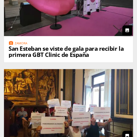
photo
photo_camera
ZAMORA
San Esteban se viste de gala para recibir la
primera GBT Clinic de España
photo