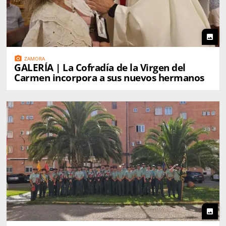
photo
photo_camera
ZAMORA
GALERÍA | La Cofradía de la Virgen del
Carmen incorpora a sus nuevos hermanos
photo