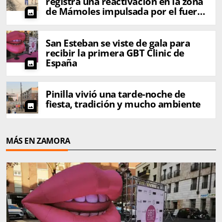
registra una reactivación en la zona
de Mámoles impulsada por el fuerte
photo
viento
San Esteban se viste de gala para
recibir la primera GBT Clinic de
España
photo
Pinilla vivió una tarde-noche de
fiesta, tradición y mucho ambiente
photo
MÁS EN ZAMORA