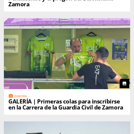
Zamora
photo
photo_camera
ZAMORA
GALERÍA | Primeras colas para inscribirse
en la Carrera de la Guardia Civil de Zamora