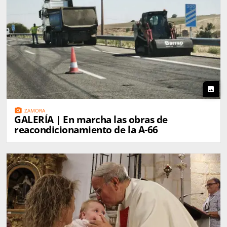
photo
photo_camera
ZAMORA
GALERÍA | En marcha las obras de
reacondicionamiento de la A-66