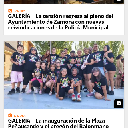
photo_camera
ZAMORA
GALERÍA | La tensión regresa al pleno del
Ayuntamiento de Zamora con nuevas
reivindicaciones de la Policía Municipal
photo
photo_camera
ZAMORA
GALERÍA | La inauguración de la Plaza
Peñausende y el pregón del Balonmano