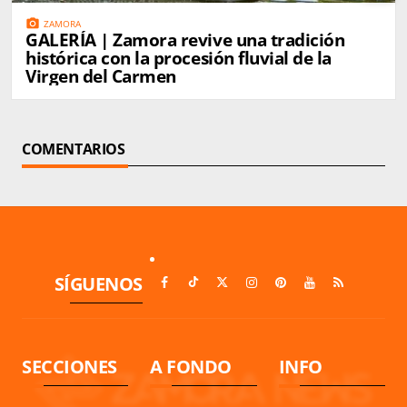
photo_camera
ZAMORA
GALERÍA | Zamora revive una tradición
histórica con la procesión fluvial de la
Virgen del Carmen
COMENTARIOS
SÍGUENOS
SECCIONES
A FONDO
INFO