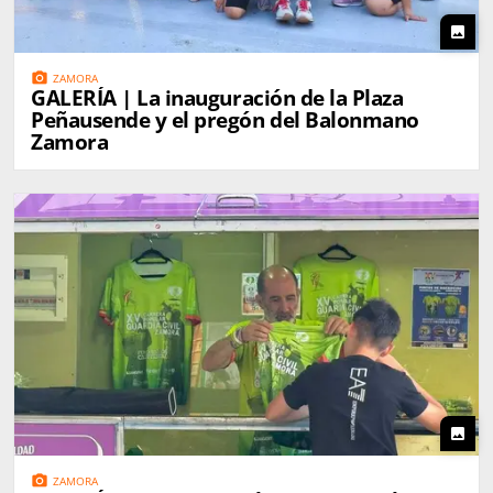
photo
photo_camera
ZAMORA
GALERÍA | La inauguración de la Plaza
Peñausende y el pregón del Balonmano
Zamora
photo
photo_camera
ZAMORA