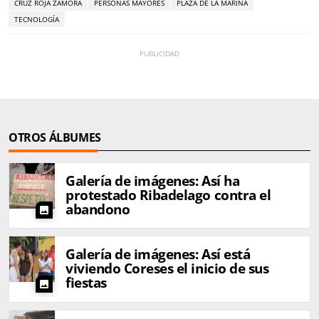
CRUZ ROJA ZAMORA
PERSONAS MAYORES
PLAZA DE LA MARINA
TECNOLOGÍA
OTROS ÁLBUMES
Galería de imágenes: Así ha
protestado Ribadelago contra el
abandono
photo
Galería de imágenes: Así está
viviendo Coreses el inicio de sus
fiestas
photo