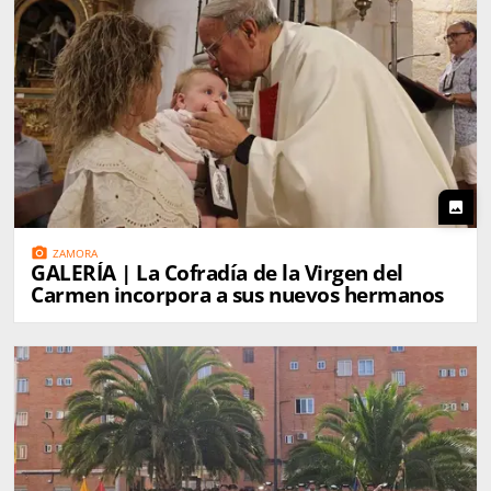
photo
photo_camera
ZAMORA
GALERÍA | La Cofradía de la Virgen del
Carmen incorpora a sus nuevos hermanos