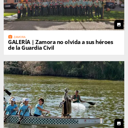
photo
photo_camera
ZAMORA
GALERÍA | Zamora no olvida a sus héroes
de la Guardia Civil
photo