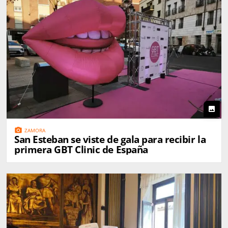
photo
photo_camera
ZAMORA
San Esteban se viste de gala para recibir la
primera GBT Clinic de España