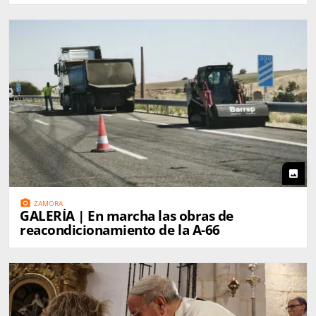
photo
photo_camera
ZAMORA
GALERÍA | En marcha las obras de
reacondicionamiento de la A-66