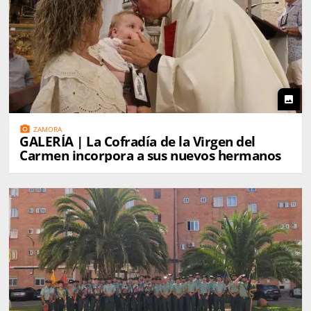
photo
photo_camera
ZAMORA
GALERÍA | La Cofradía de la Virgen del
Carmen incorpora a sus nuevos hermanos