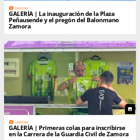
photo_camera
ZAMORA
GALERÍA | La inauguración de la Plaza
Peñausende y el pregón del Balonmano
Zamora
photo
photo_camera
ZAMORA
GALERÍA | Primeras colas para inscribirse
en la Carrera de la Guardia Civil de Zamora