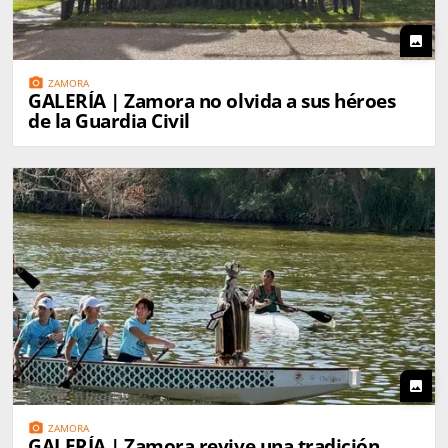
photo
photo_camera
ZAMORA
GALERÍA | Zamora no olvida a sus héroes
de la Guardia Civil
photo
photo_camera
ZAMORA
GALERÍA | Zamora revive una tradición