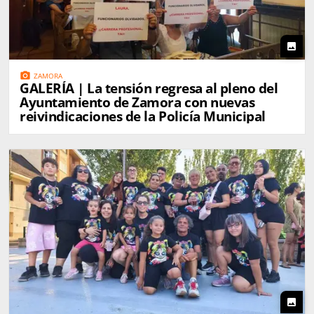
photo
photo_camera
ZAMORA
GALERÍA | La tensión regresa al pleno del
Ayuntamiento de Zamora con nuevas
reivindicaciones de la Policía Municipal
photo