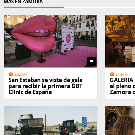
MÁS EN ZAMORA
photo
photo_camera
photo_camera
ZAMORA
ZAMORA
San Esteban se viste de gala
GALERÍA | La tensión reg
para recibir la primera GBT
al pleno
Clinic de España
Zamora c
reivindic
Municipa