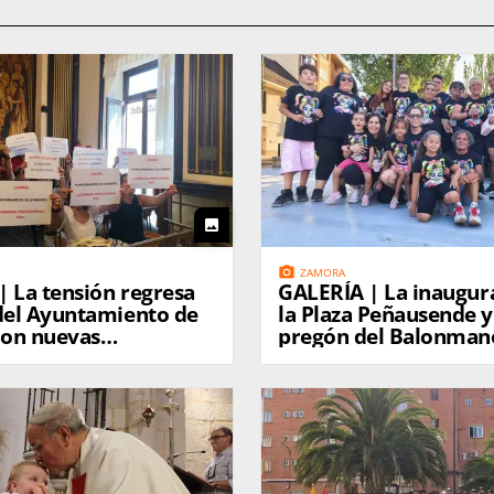
photo
photo_camera
ZAMORA
resa
GALERÍA | La inauguración de
 del Ayuntamiento de
la Plaza Peñausende y
on nuevas
pregón del Balonma
aciones de la Policía
l