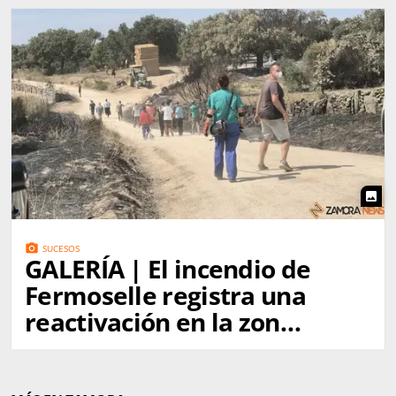
photo
photo_camera
SUCESOS
GALERÍA | El incendio de
Fermoselle registra una
reactivación en la zona
de Mámoles impulsada
por el fuerte viento