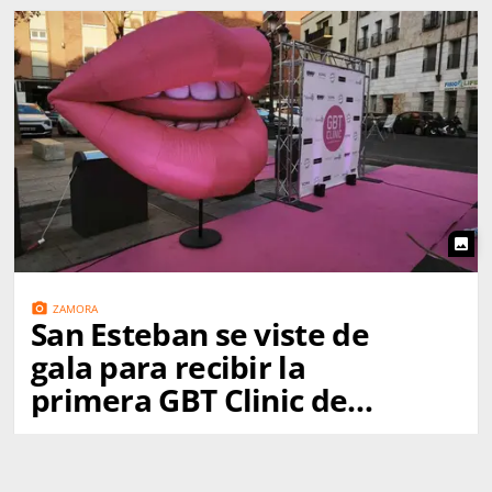
photo
photo_camera
ZAMORA
San Esteban se viste de
gala para recibir la
primera GBT Clinic de
España