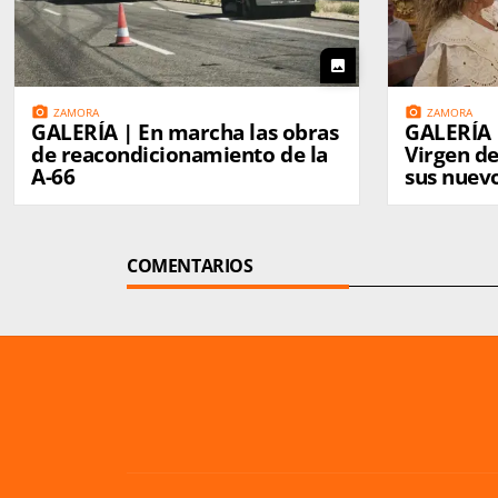
photo
photo_camera
photo_camera
ZAMORA
ZAMORA
GALERÍA | En marcha las obras
GALERÍA |
de reacondicionamiento de la
Virgen d
A-66
sus nuev
COMENTARIOS