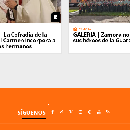
photo
photo_camera
ZAMORA
 La Cofradía de la
GALERÍA | Zamora no 
el Carmen incorpora a
sus héroes de la Guard
os hermanos
SÍGUENOS