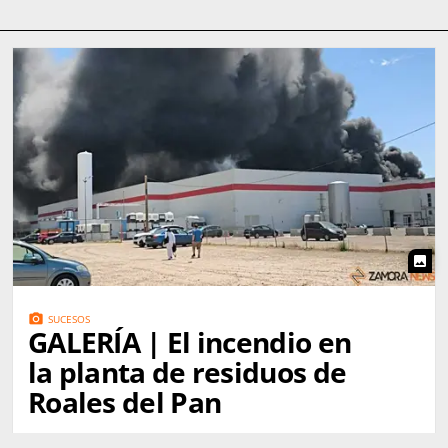
photo
photo_camera
SUCESOS
GALERÍA | El incendio en
la planta de residuos de
Roales del Pan