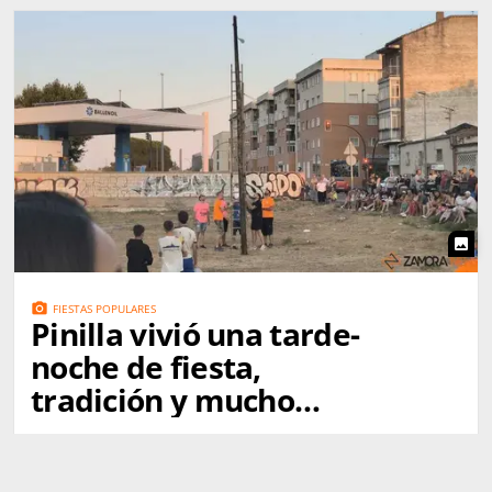
photo
photo_camera
FIESTAS POPULARES
Pinilla vivió una tarde-
noche de fiesta,
tradición y mucho
ambiente