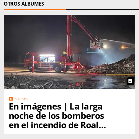
OTROS ÁLBUMES
photo
photo_camera
SUCESOS
En imágenes | La larga
noche de los bomberos
en el incendio de Roales
del Pan