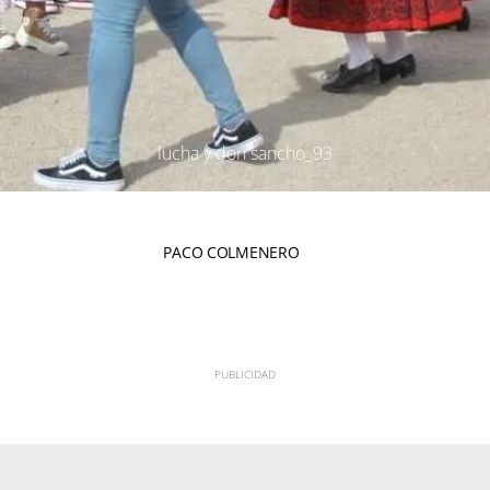
lucha y don sancho_93
PACO COLMENERO