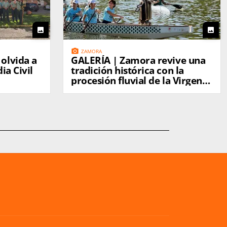
photo
photo
photo_camera
ZAMORA
olvida a
GALERÍA | Zamora revive una
ia Civil
tradición histórica con la
procesión fluvial de la Virgen
del Carmen