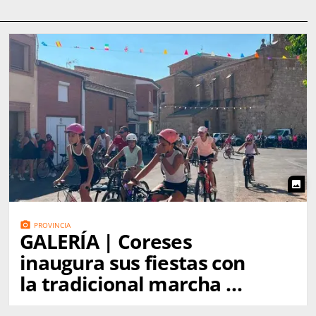
photo
photo_camera
PROVINCIA
GALERÍA | Coreses
inaugura sus fiestas con
la tradicional marcha a
Gallegos