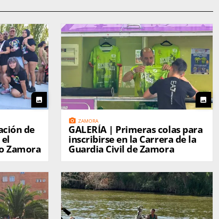
photo
photo
photo_camera
ZAMORA
GALERÍA | Primeras colas para
 el
inscribirse en la Carrera de la
no Zamora
Guardia Civil de Zamora