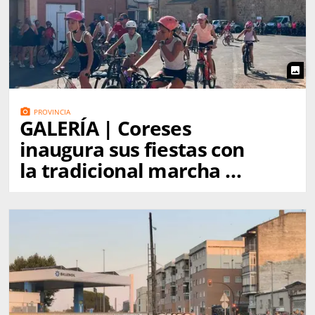
photo
photo_camera
PROVINCIA
GALERÍA | Coreses
inaugura sus fiestas con
la tradicional marcha a
Gallegos