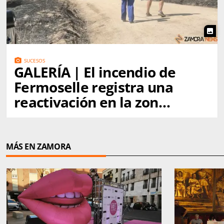
photo
photo_camera
SUCESOS
GALERÍA | El incendio de
Fermoselle registra una
reactivación en la zona
de Mámoles impulsada
por el fuerte viento
MÁS EN ZAMORA