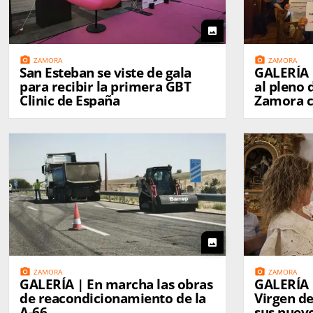
photo
photo_camera
photo_camera
ZAMORA
ZAMORA
San Esteban se viste de gala
GALERÍA | La tensión reg
para recibir la primera GBT
al pleno
Clinic de España
Zamora c
reivindic
Municipa
photo
photo_camera
photo_camera
ZAMORA
ZAMORA
GALERÍA | En marcha las obras
GALERÍA |
de reacondicionamiento de la
Virgen d
A-66
sus nuev