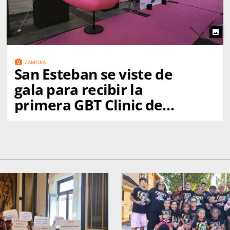
photo
photo_camera
ZAMORA
San Esteban se viste de
gala para recibir la
primera GBT Clinic de
España