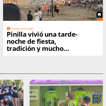
photo
photo_camera
FIESTAS POPULARES
Pinilla vivió una tarde-
noche de fiesta,
tradición y mucho
ambiente