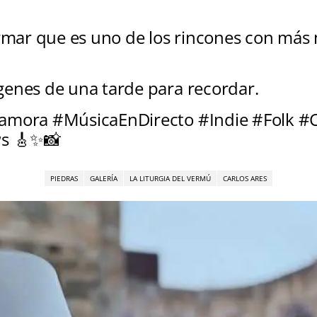
irmar que es uno de los rincones con más 
genes de una tarde para recordar.
Zamora #MúsicaEnDirecto #Indie #Folk #
s 🎸✨📸
PIEDRAS
GALERÍA
LA LITURGIA DEL VERMÚ
CARLOS ARES