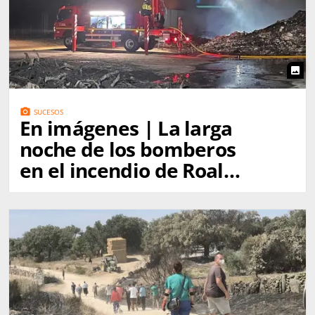
photo
photo_camera
SUCESOS
En imágenes | La larga
noche de los bomberos
en el incendio de Roales
del Pan