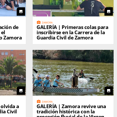
photo
photo
photo_camera
ZAMORA
GALERÍA | Primeras colas para
 el
inscribirse en la Carrera de la
no Zamora
Guardia Civil de Zamora
photo
photo
photo_camera
ZAMORA
olvida a
GALERÍA | Zamora revive una
ia Civil
tradición histórica con la
procesión fluvial de la Virgen