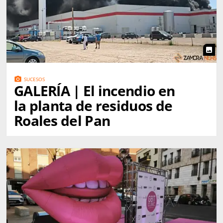
photo
photo_camera
SUCESOS
GALERÍA | El incendio en
la planta de residuos de
Roales del Pan