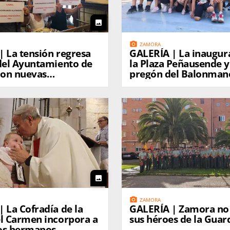
photo
photo_camera
ZAMORA
resa
GALERÍA | La inauguración de
 del Ayuntamiento de
la Plaza Peñausende y
on nuevas
pregón del Balonma
aciones de la Policía
l
photo
photo_camera
ZAMORA
 La Cofradía de la
GALERÍA | Zamora no 
el Carmen incorpora a
sus héroes de la Guard
os hermanos