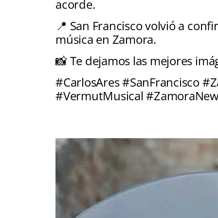
acorde.
📍 San Francisco volvió a conf
música en Zamora.
📸 Te dejamos las mejores imá
#CarlosAres #SanFrancisco #
#VermutMusical #ZamoraNew