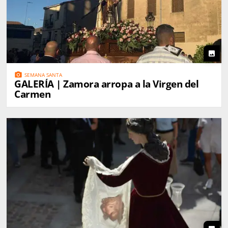
photo
photo_camera
SEMANA SANTA
GALERÍA | Zamora arropa a la Virgen del
Carmen