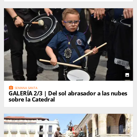
photo
photo_camera
SEMANA SANTA
GALERÍA 2/3 | Del sol abrasador a las nubes
sobre la Catedral