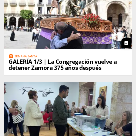
photo
photo_camera
SEMANA SANTA
GALERÍA 1/3 | La Congregación vuelve a
detener Zamora 375 años después