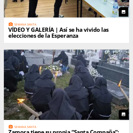
photo
photo_camera
SEMANA SANTA
VÍDEO Y GALERÍA | Así se ha vivido las
elecciones de la Esperanza
photo
photo_camera
SEMANA SANTA
Zamora tiene su propia “Santa Compaña”: