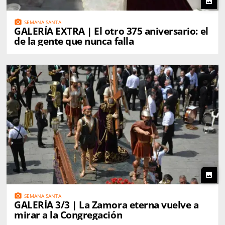
photo
photo_camera
SEMANA SANTA
GALERÍA EXTRA | El otro 375 aniversario: el
de la gente que nunca falla
photo
photo_camera
SEMANA SANTA
GALERÍA 3/3 | La Zamora eterna vuelve a
mirar a la Congregación