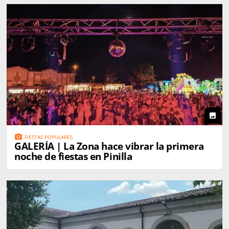
photo
photo_camera
FIESTAS POPULARES
GALERÍA | La Zona hace vibrar la primera
noche de fiestas en Pinilla