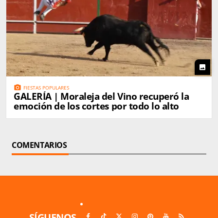
photo
photo_camera
FIESTAS POPULARES
GALERÍA | Moraleja del Vino recuperó la
emoción de los cortes por todo lo alto
COMENTARIOS
SÍGUENOS