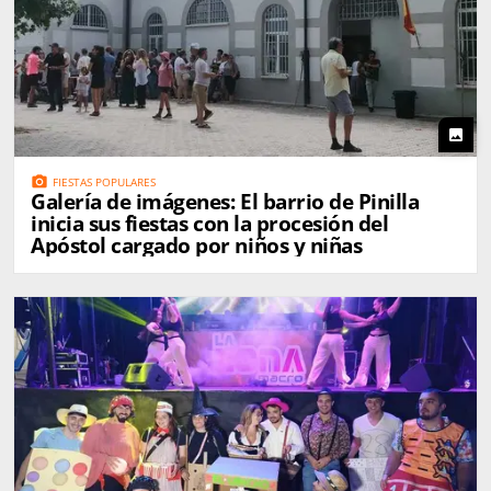
photo
photo_camera
FIESTAS POPULARES
Galería de imágenes: El barrio de Pinilla
inicia sus fiestas con la procesión del
Apóstol cargado por niños y niñas