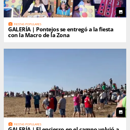
photo
photo_camera
FIESTAS POPULARES
GALERÍA | Pontejos se entregó a la fiesta
con la Macro de la Zona
photo
photo_camera
FIESTAS POPULARES
GALERÍA | El encierro en el campo volvió a