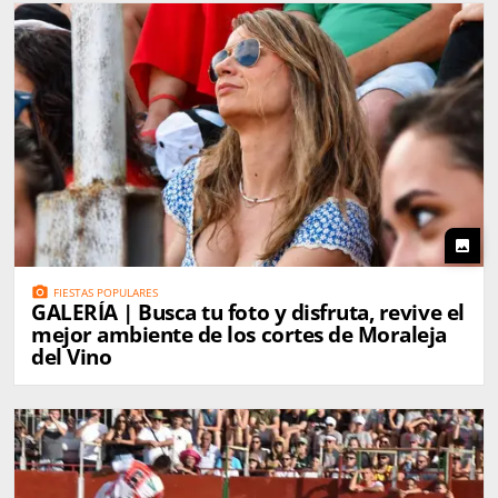
photo
photo_camera
FIESTAS POPULARES
GALERÍA | Busca tu foto y disfruta, revive el
mejor ambiente de los cortes de Moraleja
del Vino