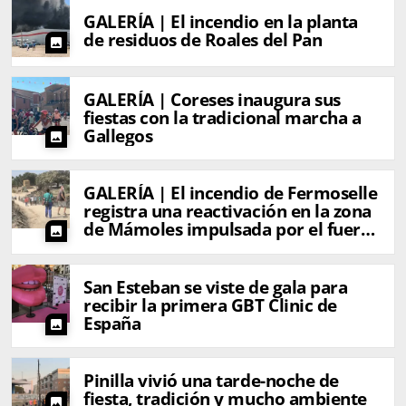
GALERÍA | El incendio en la planta
de residuos de Roales del Pan
photo
GALERÍA | Coreses inaugura sus
fiestas con la tradicional marcha a
Gallegos
photo
GALERÍA | El incendio de Fermoselle
registra una reactivación en la zona
de Mámoles impulsada por el fuerte
photo
viento
San Esteban se viste de gala para
recibir la primera GBT Clinic de
España
photo
Pinilla vivió una tarde-noche de
fiesta, tradición y mucho ambiente
photo