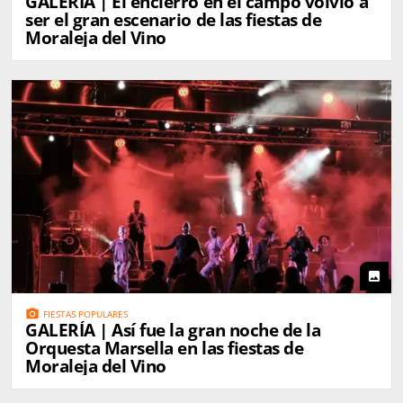
GALERÍA | El encierro en el campo volvió a
ser el gran escenario de las fiestas de
Moraleja del Vino
photo
photo_camera
FIESTAS POPULARES
GALERÍA | Así fue la gran noche de la
Orquesta Marsella en las fiestas de
Moraleja del Vino