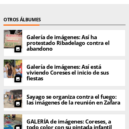
OTROS ÁLBUMES
Galería de imágenes: Así ha
protestado Ribadelago contra el
abandono
photo
Galería de imágenes: Así está
viviendo Coreses el inicio de sus
fiestas
photo
Sayago se organiza contra el fuego:
las imágenes de la reunión en Zafara
photo
GALERÍA de imágenes: Coreses, a
todo color con su pintada infantil
photo