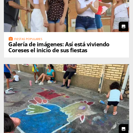
photo
photo_camera
FIESTAS POPULARES
Galería de imágenes: Así está viviendo
Coreses el inicio de sus fiestas
photo