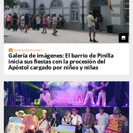
photo
photo_camera
FIESTAS POPULARES
Galería de imágenes: El barrio de Pinilla
inicia sus fiestas con la procesión del
Apóstol cargado por niños y niñas