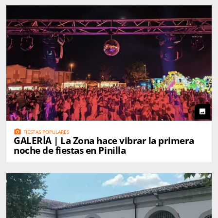
photo
photo_camera
FIESTAS POPULARES
GALERÍA | La Zona hace vibrar la primera
noche de fiestas en Pinilla