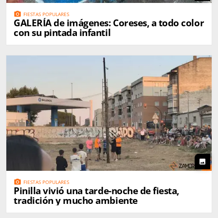
photo_camera
FIESTAS POPULARES
GALERÍA de imágenes: Coreses, a todo color
con su pintada infantil
photo
photo_camera
FIESTAS POPULARES
Pinilla vivió una tarde-noche de fiesta,
tradición y mucho ambiente