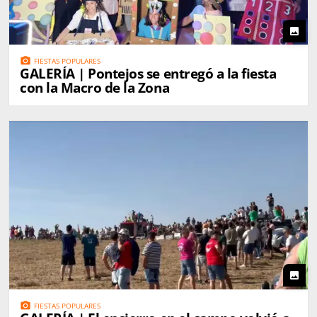
photo
photo_camera
FIESTAS POPULARES
GALERÍA | Pontejos se entregó a la fiesta
con la Macro de la Zona
photo
photo_camera
FIESTAS POPULARES