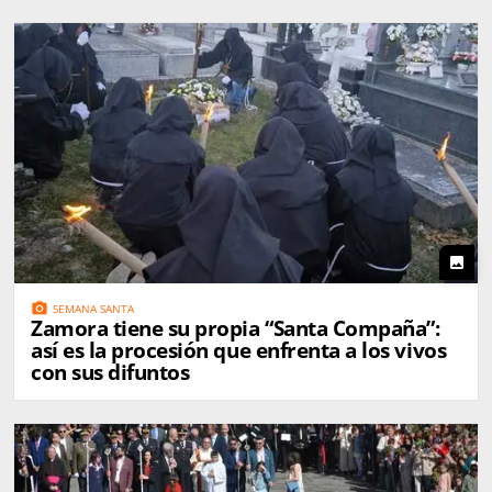
photo
photo_camera
SEMANA SANTA
Zamora tiene su propia “Santa Compaña”:
así es la procesión que enfrenta a los vivos
con sus difuntos