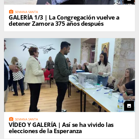
photo_camera
SEMANA SANTA
GALERÍA 1/3 | La Congregación vuelve a
detener Zamora 375 años después
photo
photo_camera
SEMANA SANTA
VÍDEO Y GALERÍA | Así se ha vivido las
elecciones de la Esperanza