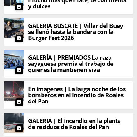
mucho más que mate, té con menta
y dulces
photo
GALERÍA BÚSCATE | Villar del Buey
se llenó hasta la bandera con la
Burger Fest 2026
photo
GALERÍA | PREMIADOS La raza
sayaguesa premia el trabajo de
quienes la mantienen viva
photo
En imágenes | La larga noche de los
bomberos en el incendio de Roales
del Pan
photo
GALERÍA | El incendio en la planta
de residuos de Roales del Pan
photo