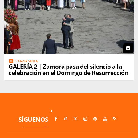
photo
photo_camera
SEMANA SANTA
GALERÍA 2 | Zamora pasa del silencio a la
celebración en el Domingo de Resurrección
SÍGUENOS