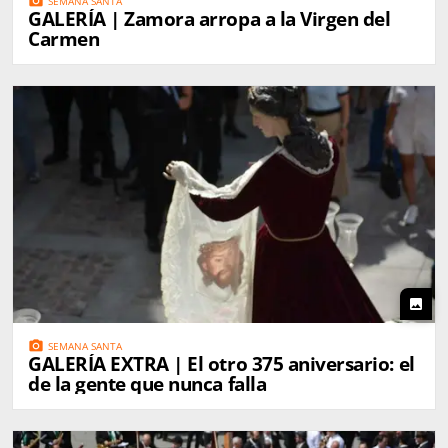
photo_camera
SEMANA SANTA
GALERÍA | Zamora arropa a la Virgen del
Carmen
photo
photo_camera
SEMANA SANTA
GALERÍA EXTRA | El otro 375 aniversario: el
de la gente que nunca falla