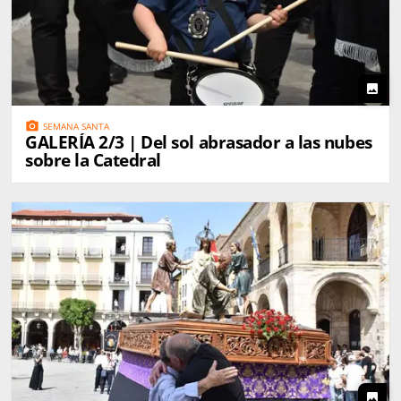
photo
photo_camera
SEMANA SANTA
GALERÍA 2/3 | Del sol abrasador a las nubes
sobre la Catedral
photo