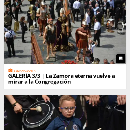
photo
photo_camera
SEMANA SANTA
GALERÍA 3/3 | La Zamora eterna vuelve a
mirar a la Congregación