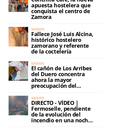
apuesta hostelera que
conquista el centro de
Zamora
SUCESOS
Fallece José Luis Alcina,
histórico hostelero
zamorano y referente
de la coctelería
SUCESOS
El cañón de Los Arribes
del Duero concentra
ahora la mayor
preocupación del
incendio
SUCESOS
DIRECTO - VÍDEO |
Fermoselle, pendiente
de la evolución del
incendio en una noche
de máxima tensión