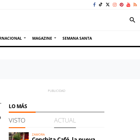
search
RNACIONAL
MAGAZINE
SEMANA SANTA
LO MÁS
o
VISTO
ACTUAL
ZAMORA
Conchita Café, la nueva