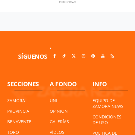
SÍGUENOS
SECCIONES
A FONDO
INFO
ZAMORA
UNI
EQUIPO DE
ZAMORA NEWS
PROVINCIA
OPINIÓN
CONDICIONES
BENAVENTE
GALERÍAS
DE USO
TORO
VÍDEOS
POLÍTICA DE