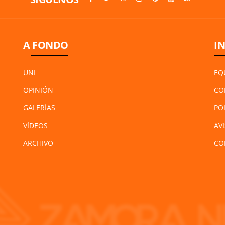
A FONDO
I
UNI
EQ
OPINIÓN
CO
GALERÍAS
PO
VÍDEOS
AV
ARCHIVO
CO