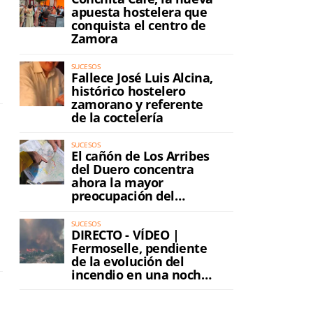
apuesta hostelera que
conquista el centro de
Zamora
SUCESOS
Fallece José Luis Alcina,
histórico hostelero
zamorano y referente
de la coctelería
SUCESOS
El cañón de Los Arribes
del Duero concentra
ahora la mayor
preocupación del
incendio
SUCESOS
DIRECTO - VÍDEO |
Fermoselle, pendiente
de la evolución del
incendio en una noche
de máxima tensión