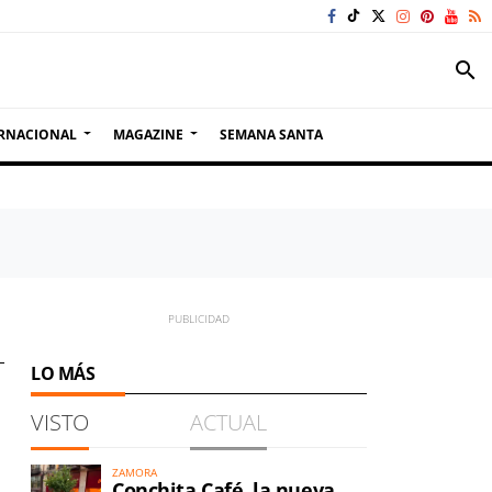
search
RNACIONAL
MAGAZINE
SEMANA SANTA
LO MÁS
VISTO
ACTUAL
ZAMORA
Conchita Café, la nueva