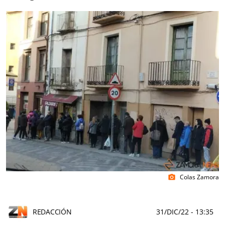
Colas Zamora
photo_camera
REDACCIÓN
31/DIC/22
- 13:35