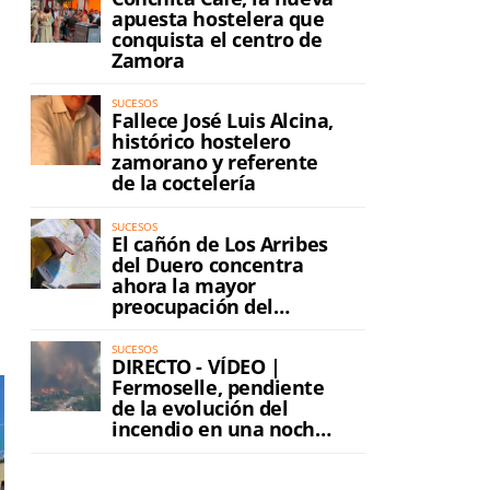
apuesta hostelera que
conquista el centro de
Zamora
SUCESOS
Fallece José Luis Alcina,
histórico hostelero
zamorano y referente
de la coctelería
SUCESOS
El cañón de Los Arribes
del Duero concentra
ahora la mayor
preocupación del
incendio
SUCESOS
DIRECTO - VÍDEO |
Fermoselle, pendiente
de la evolución del
incendio en una noche
de máxima tensión