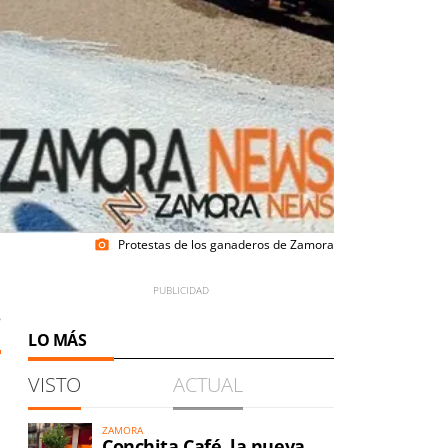
Protestas de los ganaderos de Zamora
photo_camera
8
LO MÁS
VISTO
ACTUAL
ZAMORA
Conchita Café, la nueva