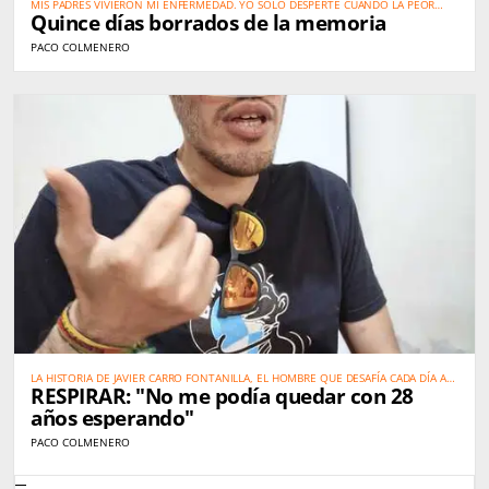
MIS PADRES VIVIERON MI ENFERMEDAD. YO SOLO DESPERTÉ CUANDO LA PEOR
Quince días borrados de la memoria
PARTE YA HABÍA PASADO
PACO COLMENERO
LA HISTORIA DE JAVIER CARRO FONTANILLA, EL HOMBRE QUE DESAFÍA CADA DÍA A
RESPIRAR: "No me podía quedar con 28
UNA ENFERMEDAD QUE APENAS LA MEDICINA CONOCE
años esperando"
PACO COLMENERO