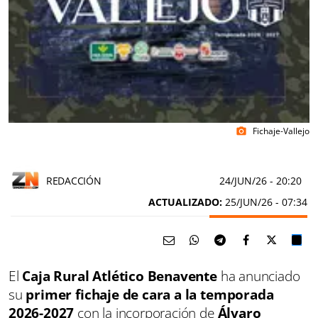
Fichaje-Vallejo
photo_camera
REDACCIÓN
24/JUN/26
- 20:20
ACTUALIZADO:
25/JUN/26 - 07:34
El
Caja Rural Atlético Benavente
ha anunciado
su
primer fichaje de cara a la temporada
2026-2027
con la incorporación de
Álvaro