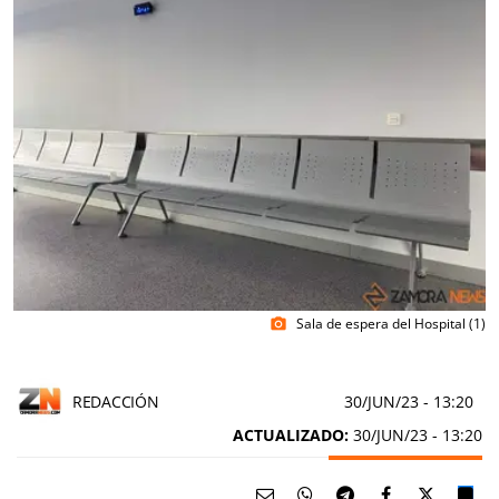
Sala de espera del Hospital (1)
photo_camera
REDACCIÓN
30/JUN/23
- 13:20
ACTUALIZADO:
30/JUN/23 - 13:20