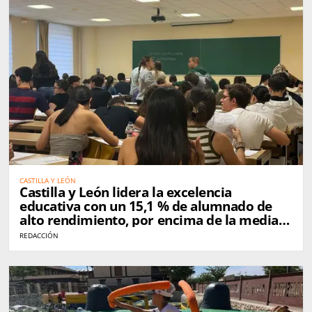
CASTILLA Y LEÓN
Castilla y León lidera la excelencia
educativa con un 15,1 % de alumnado de
alto rendimiento, por encima de la media
nacional
REDACCIÓN